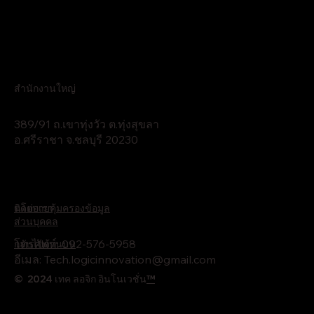
สำนักงานใหญ่
389/91 ถ.เขาทุ่งวัว ต.ทุ่งสุขลา
อ.ศรีราชา จ.ชลบุรี 20230
นโยบายคุ้มครองข้อมูล
ติดต่อเรา
ส่วนบุคคล
โทรศัพท์: 092-576-5958
กลับไปด้านบน
อีเมล:
Tech.logicinnovation@gmail.com
© 2024 เทค ลอจิก อินโนเวชั่น
™