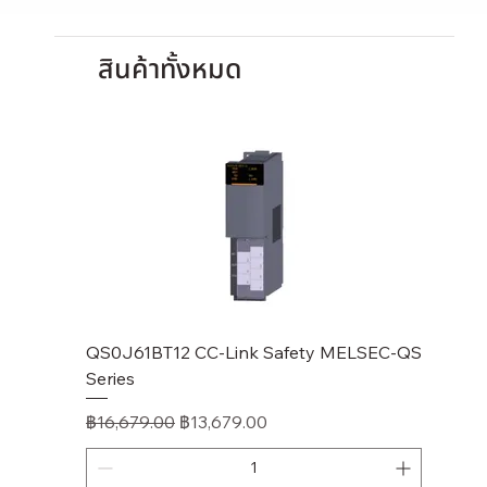
เดิม
ราคา
Product Details
Input format: DC Positive common, Numberof inputpoints:
สินค้าทั้งหมด
16, Input response time <=0.2 ms, Rated
inputvoltage/current: 24 V DC/5 mA,
Output type: Transistor Sink type, Numberof outputpoints:
16, Leakagecurrentat OFF: <=
0.1 mA, Outputprotectionfunction: No, Rated load
voltage/Max. load current: 24 V DC (0.5
A/point), Externalconnection: 1-wire type/1-wire type.
จำนวน
เพิ่มลงในรถเข็น
QS0J61BT12 CC-Link Safety MELSEC-QS
LJ61BT
Series
ราคาปก
฿11,17
ซื้อเลย
ราคาปกติ
ราคาขายลด
฿16,679.00
฿13,679.00