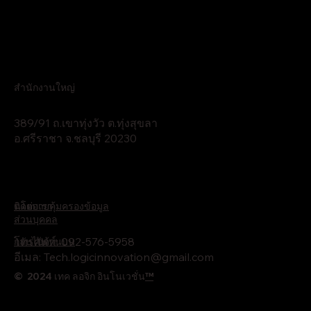
สำนักงานใหญ่
389/91 ถ.เขาทุ่งวัว ต.ทุ่งสุขลา
อ.ศรีราชา จ.ชลบุรี 20230
นโยบายคุ้มครองข้อมูล
ติดต่อเรา
ส่วนบุคคล
โทรศัพท์: 092-576-5958
กลับไปด้านบน
อีเมล:
Tech.logicinnovation@gmail.com
© 2024 เทค ลอจิก อินโนเวชั่น
™