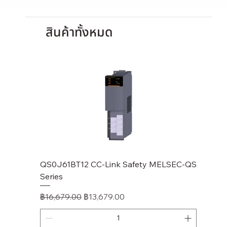
เดิม
ราคา
Product Details
RTD input module, Terminal block type, Number of
สินค้าทั้งหมด
channels: 4, Number of occupied points: 1, Station type:
Remote device.
จำนวน
สินค้าหมด
QS0J61BT12 CC-Link Safety MELSEC-QS
LJ61BT
Series
ราคาปก
฿11,17
ราคาปกติ
ราคาขายลด
฿16,679.00
฿13,679.00