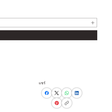
LJ61BT
ราคาปก
฿11,17
แชร์