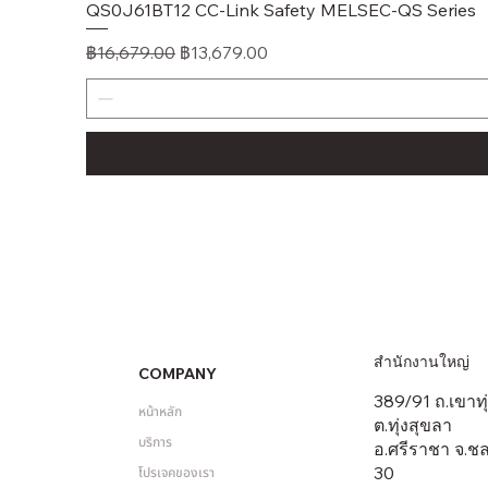
QS0J61BT12 CC-Link Safety MELSEC-QS Series
ราคาปกติ
ราคาขายลด
฿16,679.00
฿13,679.00
สำนักงานใหญ่
COMPANY
389/91 ถ.เขาทุ่
หน้าหลัก
ต.ทุ่งสุขลา
บริการ
อ.ศรีราชา จ.ชล
30
โปรเจคของเรา