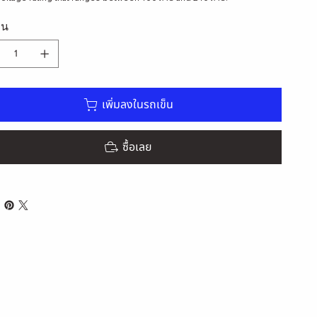
วน
เพิ่มลงในรถเข็น
ซื้อเลย
ELSEC-L Series
ดูข้อมูลด่วน
าคาขายลด
8,179.00