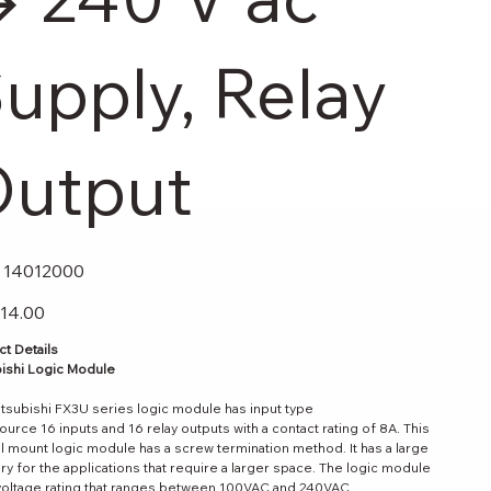
upply, Relay
utput
SKU
14012000
14012000
814.00
t Details
ishi Logic Module
tsubishi FX3U series logic module has input type
ource 16 inputs and 16 relay outputs with a contact rating of 8A. This
il mount logic module has a screw termination method. It has a large
 for the applications that require a larger space. The logic module
voltage rating that ranges between 100VAC and 240VAC.