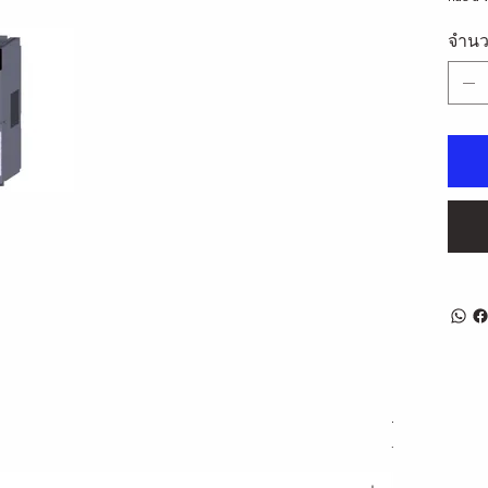
จำน
ลด่วน
LJ61BT11 M
ราคาปกติ
ร
฿11,179.00
฿